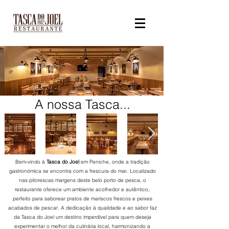
A nossa Tasca...
Bem-vindo à
Tasca do Joel
em Peniche, onde a tradição
gastronómica se encontra com a frescura do mar. Localizado
nas pitorescas margens deste belo porto de pesca, o
restaurante oferece um ambiente acolhedor e autêntico,
perfeito para saborear pratos de mariscos frescos e peixes
acabados de pescar. A dedicação à qualidade e ao sabor faz
da Tasca do Joel um destino imperdível para quem deseja
experimentar o melhor da culinária local, harmonizando a