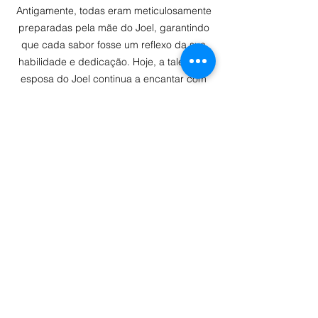
Antigamente, todas eram meticulosamente
preparadas pela mãe do Joel, garantindo
que cada sabor fosse um reflexo da sua
habilidade e dedicação. Hoje, a talentosa
esposa do Joel continua a encantar com
uma deliciosa variedade de doces
caseiros. No entanto, o arroz-doce e os
pastéis típicos permanecem como um
presente especial das mãos habilidosas da
mãe do Joel, mantendo viva a essência
dessas preciosas receitas.
Cada colherada é uma homenagem ao
passado, um deleite que esperamos
transmitir todo o carinho com que são
preparados. Bom apetite!
CARTA SOBREMESAS